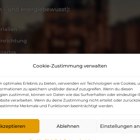
 – und energiebewusst):
rialien
einrichtung
pierlos
Fairtrade und BIO
Cookie-Zustimmung verwalten
ränke, Mehrweg - Glasflaschen
in optimales Erlebnis zu bieten, verwenden wir Technologien wie Cookies,
formationen zu speichern und/oder darauf zuzugreifen. Wenn du diesen
werden digital versendet (soweit möglich und nic
gien zustimmst, können wir Daten wie das Surfverhalten oder eindeutige I
h Ökostrom. Sämtliches Büromaterial wird umwelt
bsite verarbeiten. Wenn du deine Zustimmung nicht erteilst oder zurückzi
estimmte Merkmale und Funktionen beeinträchtigt werden.
mmen Sie alle Informationen auch bequem vor Ort 
kzeptieren
Ablehnen
Einstellungen a
Makler für Hamburg und Umgebung!