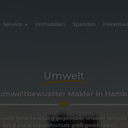
Service
Immobilien
Spenden
Fairantw
Umwelt
 umweltbewusster Makler in Hamb
sere Verantwortung gegenüber unserer Umwelt s
– fair & sozial Umweltschutz groß geschrieben: