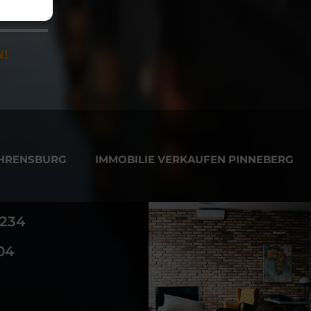
!
AHRENSBURG
IMMOBILIE VERKAUFEN PINNEBERG
3234
04