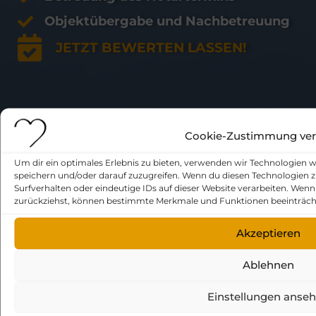
Objektübergabe und Nachbetreuung
JETZT BEWERTEN LASSEN!
Cookie-Zustimmung ver
IMMOBILIE VERKAUFEN HAMBURG
Um dir ein optimales Erlebnis zu bieten, verwenden wir Technologien 
speichern und/oder darauf zuzugreifen. Wenn du diesen Technologien 
IMMOBILIE VERKAUFEN NORDERSTEDT
Surfverhalten oder eindeutige IDs auf dieser Website verarbeiten. Wen
zurückziehst, können bestimmte Merkmale und Funktionen beeinträch
IMMOBILIE VERKAUFEN AHRENSBURG
Akzeptieren
IMMOBILIE VERKAUFEN PINNEBERG
Ablehnen
Kontaktieren Sie uns jetzt
Einstellungen anse