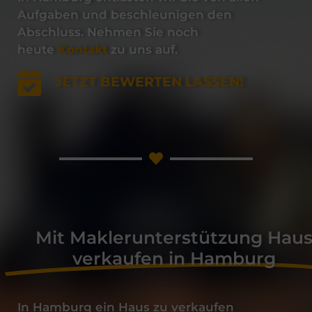
Aufgaben und beschleunigen den
Abschluss. Nehmen Sie noch
heute
Kontakt
zu uns auf.
JETZT BEWERTEN LASSEN!
Mit Maklerunterstützung Hau
verkaufen in Hamburg
In
Hamburg
ein
Haus
zu
verkaufen