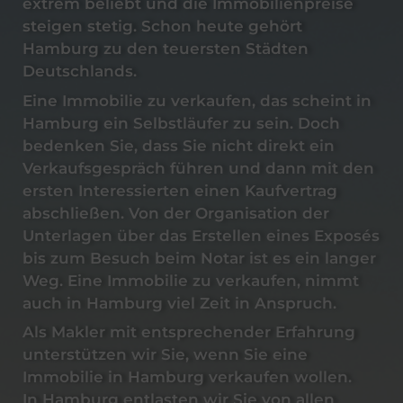
extrem beliebt und die Immobilienpreise
steigen stetig. Schon heute gehört
Hamburg zu den teuersten Städten
Deutschlands.
Eine
Immobilie
zu
verkaufen
, das scheint
in
Hamburg
ein Selbstläufer zu sein. Doch
bedenken Sie, dass Sie nicht direkt ein
Verkaufsgespräch führen und dann mit den
ersten Interessierten einen Kaufvertrag
abschließen. Von der Organisation der
Unterlagen über das Erstellen eines Exposés
bis zum Besuch beim Notar ist es ein langer
Weg. Eine
Immobilie
zu
verkaufen
, nimmt
auch in
Hamburg
viel Zeit in Anspruch.
Als Makler mit entsprechender Erfahrung
unterstützen wir Sie, wenn Sie eine
Immobilie
in Hamburg
verkaufen
wollen.
In
Hamburg
entlasten wir Sie von allen