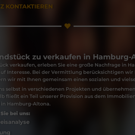
RZ KONTAKTIEREN
undstück zu verkaufen in Hamburg-
ück verkaufen
, erleben Sie eine große Nachfrage in
Ha
uf Interesse. Bei der Vermittlung berücksichtigen wir
dern wir mit Ihnen gemeinsam einen sozialen und viels
ns selbst in verschiedenen Projekten und übernehme
b fließt ein Teil unserer Provision aus dem
Immobilien
in
Hamburg-Altona
.
Sie bei uns:
eisanalyse
fung