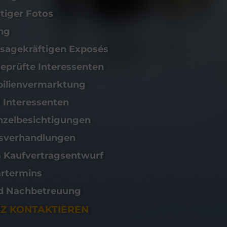
tiger Fotos
ng
ssagekräftigen Exposés
eprüfte Interessenten
bilienvermarktung
Interessenten
nzelbesichtigungen
fsverhandlungen
 Kaufvertragsentwurf
rtermins
d Nachbetreuung
RZ KONTAKTIEREN