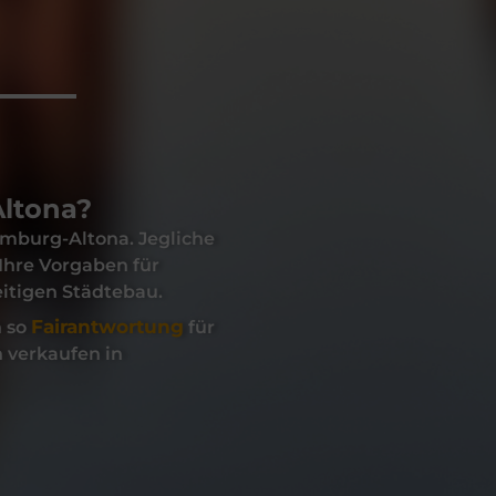
Altona?
mburg-Altona
. Jegliche
 Ihre Vorgaben für
eitigen Städtebau.
Fairantwortung
n so
für
 verkaufen
in