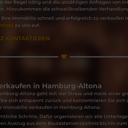
in der Regel nötig und die unzähligen Anfragen von I
en. Hinzukommen die schweißtreibenden Verhandlung
, Ihre
Immobilie
schnell und erfolgreich zu
verkaufen
i
ntakt
zu uns auf.
RZ KONTAKTIEREN
erkaufen in Hamburg-Altona
amburg-Altona
geht mit viel Stress und meist einer 
Sie sich entspannt zurück und konzentrieren Sie sich 
re
Immobilie verkaufen
in
Hamburg-Altona.
liche Schritte. Dafür organisieren wir alle Unterlage
n Auszug aus dem Baulastenverzeichnis bis hin zum G