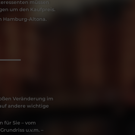
nteressenten müssen
en um den Kaufpreis.
n
Hamburg-Altona
.
großen Veränderung im
auf andere wichtige
n für Sie – vom
rundriss u.v.m. –