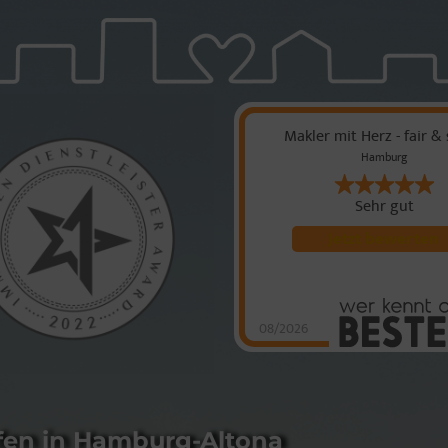
Makler mit Herz - fair & 
Hamburg
Sehr gut
Jetzt bewerten
08/2026
M
He
so
v
S
fen in Hamburg-Altona
5