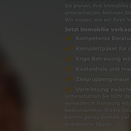
Sie planen, Ihre
Immobilie
unterschätzen. Nehmen Sie 
Wir wissen, wie wir Ihren V
Jetzt
Immobilie verka
Kompetente Beratun
Komplettpaket für 
Enge Betreuung wä
Kostenfreie und ma
Zielgruppengenaue
Vermittlung zwisch
Unterschätzen Sie nicht d
verkaufen
in
Hamburg-Alt
bedeutsamsten Städte Deu
kommt genau deshalb viel A
angebotene Objekt.