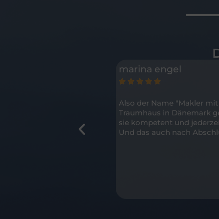
marina engel





 am Wochenende, selbst
Also der Name "Makler mit H
und freundlich beraten. Sie
Traumhaus in Dänemark gefu
as von positiv überrascht
sie kompetent und jederzei
Vielen lieben Dank und
Und das auch nach Abschlus