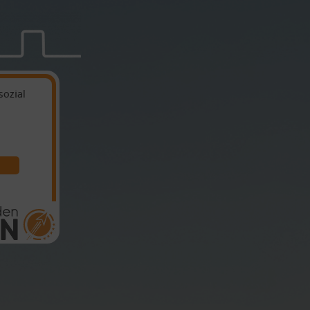
sozial
akler mit
rz - fair &
zial
hat
5
on
5
ternen |
8
Makler