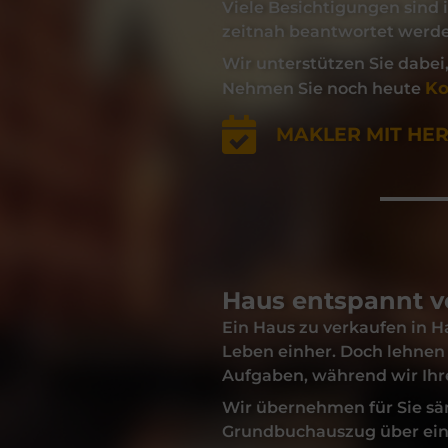
Viele Besichtigungen sind 
zeitnah beantwortet werd
Wir unterstützen Sie dabei
Ko
Nehmen Sie noch heute
MAKLER MIT HE
Haus entspannt v
Ein
Haus
zu
verkaufen
in
H
Leben einher. Doch lehnen 
Aufgaben, während wir Ih
Wir übernehmen für Sie sämt
Grundbuchauszug über eine