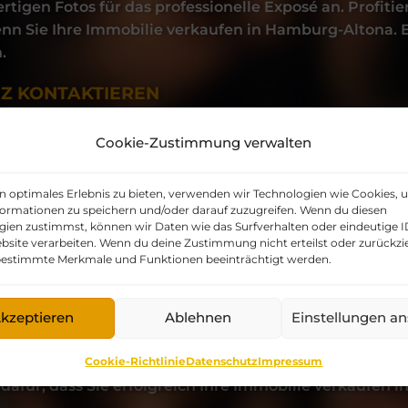
rtigen Fotos für das professionelle Exposé an. Profiti
nn Sie Ihre
Immobilie verkaufen
in
Hamburg-Altona
.
.
RZ KONTAKTIEREN
Cookie-Zustimmung verwalten
in optimales Erlebnis zu bieten, verwenden wir Technologien wie Cookies,
formationen zu speichern und/oder darauf zuzugreifen. Wenn du diesen
gien zustimmst, können wir Daten wie das Surfverhalten oder eindeutige I
ung verkaufen in Hamburg-Altona
bsite verarbeiten. Wenn du deine Zustimmung nicht erteilst oder zurückzi
estimmte Merkmale und Funktionen beeinträchtigt werden.
rkaufen
, gehen wir ähnlich vor wie bei einem Hausver
nd organisieren Vermarktung und Besichtigungen. Dar
arauf, dass die potenziellen Käufer in die Hausgemein
kzeptieren
Ablehnen
Einstellungen a
 angenehmes Zusammenwohnen.
Cookie-Richtlinie
Datenschutz
Impressum
beim Kaufvertrag und begleiten Sie zum Notar sowie 
dafür, dass Sie erfolgreich Ihre
Immobilie verkaufen
i