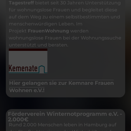
Tagestreff
bietet seit 30 Jahren Unterstützung
für wohnungslose Frauen und begleitet diese
auf dem Weg zu einem selbstbestimmten und
menschenwürdigen Leben. Im
Projekt
FrauenWohnung
werden
wohnungslose Frauen bei der Wohnungssuche
unterstützt und beraten.
Hier gelangen sie zur Kemnare Frauen
Wohnen e.V.!
Förderverein Winternotprogramm e.V. -
2.000€
Rund 2.000 Menschen leben in Hamburg auf