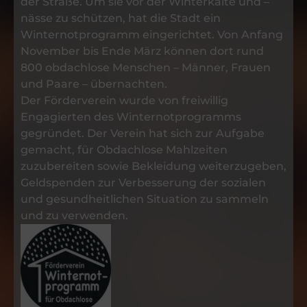
der Straße. Um sie vor der Winterkälte und –
nässe zu schützen, hat die Stadt ein
Winternotprogramm einge­richtet. Von Anfang
November bis Ende März können dort rund
800 obdachlose Menschen – Männer, Frauen
und Paare – übernachten.
Der Förderverein wurde von freiwillig
Engagierten des Winternotprogramms
gegründet. Der Verein hat sich zur Aufgabe
gemacht, für Obdachlose Mahlzeiten
zuzubereiten sowie Bekleidung weiterzugeben,
Geldspenden zur Verbesserung der sozialen
und gesundheitlichen Situation zu sammeln
und zu verwenden.