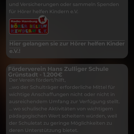
und Versicherungen oder sammeln Spenden
für Hörer helfen Kindern e.V.
Hier gelangen sie zur Hörer helfen Kinder
e.V.!
Förderverein Hans Zulliger Schule
Grünstadt - 1.200€
Der Verein fördert/hilft,
…wo der Schulträger erforderliche Mittel für
wichtige Anschaffungen nicht oder nicht in
ausreichendem Umfang zur Verfügung stellt.
… wo schulische Aktivitäten von wichtigem
pädagogischen Wert scheitern würden, weil
der Schuletat zu geringe Möglichkeiten zu
deren Unterstützung bietet.