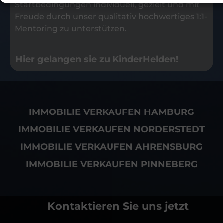
Startbedingungen individuell, gezielt und mit
Freude durch unser qualitativ hochwertiges 1:1-
Mentoring zu unterstützen.
Hier gelangen sie zu KinderHelden!
IMMOBILIE VERKAUFEN HAMBURG
IMMOBILIE VERKAUFEN NORDERSTEDT
IMMOBILIE VERKAUFEN AHRENSBURG
IMMOBILIE VERKAUFEN PINNEBERG
Kontaktieren Sie uns jetzt