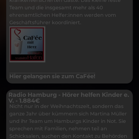
krankenversicherten Gäste. Das kleine feste
Team und die insgesamt mehr als 40
ehrenamtlichen Helfer:innen werden vom
Geschäftsführer koordiniert.
Hier gelangen sie zum CaFée!
Radio Hamburg - Hörer helfen Kinder e.
V. - 1.884€
Nicht nur in der Weihnachtszeit, sondern das
ganze Jahr über kümmern sich Martina Müller
und ihr Team um Hamburgs Kinder in Not. Sie
sprechen mit Familien, nehmen teil an
Schicksalen, suchen den Kontakt zu Behörden